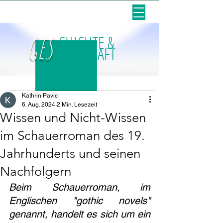
Dr. phil. Kathrin Pavic
GES
CHICHTE &
ELLSCHAFT
Kathrin Pavic
6. Aug. 2024
2 Min. Lesezeit
Wissen und Nicht-Wissen
im Schauerroman des 19.
Jahrhunderts und seinen
Nachfolgern
Beim Schauerroman, im 
Englischen "gothic novels" 
genannt, handelt es sich um ein 