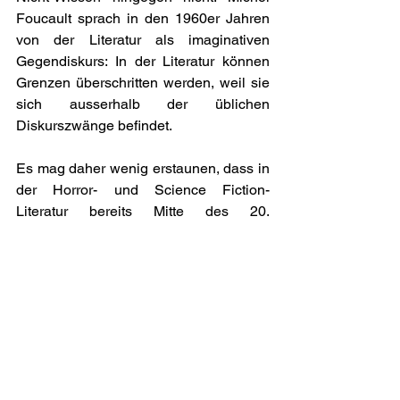
Foucault sprach in den 1960er Jahren 
von der Literatur als imaginativen 
Gegendiskurs: In der Literatur können 
Grenzen überschritten werden, weil sie 
sich ausserhalb der üblichen 
Diskurszwänge befindet. 
Es mag daher wenig erstaunen, dass in 
der Horror- und Science Fiction-
Literatur bereits Mitte des 20. 
Jahrhunderts die möglichen Gefahren, 
die von Robotern und künstlicher 
Intelligenz ausgehen könnten, 
thematisiert wurden, so zum Beispiel in 
"
I, Robot
" von Isaac Asimov. 
Weitere Informationen zum Thema: 